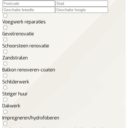
Voegwerk reparaties
Gevelrenovatie
Schoorsteen renovatie
Zandstralen
Balkon renoveren-coaten
Schilderwerk
Steiger huur
Dakwerk
Impregneren/hydrofoberen