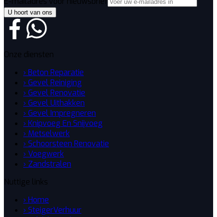
E-mailadres voor nieuwsbrief
U hoort van ons
Onze diensten
› Beton Reparatie
› Gevel Reiniging
› Gevel Renovatie
› Gevel Uithakken
› Gevel Impregneren
› Knipvoeg En Snijvoeg
› Metselwerk
› Schoorsteen Renovatie
› Voegwerk
› Zandstralen
Nuttige links
› Home
› SteigerVerhuur