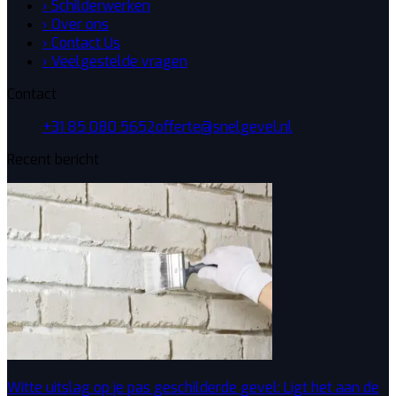
› Schilderwerken
› Over ons
› Contact Us
› Veelgestelde vragen
Contact
+31 85 080 5652
offerte@snelgevel.nl
Recent bericht
Witte uitslag op je pas geschilderde gevel: Ligt het aan de