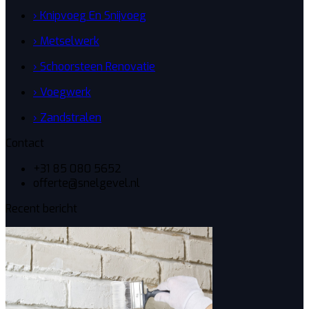
› Knipvoeg En Snijvoeg
› Metselwerk
› Schoorsteen Renovatie
› Voegwerk
› Zandstralen
Contact
+31 85 080 5652
offerte@snelgevel.nl
Recent bericht