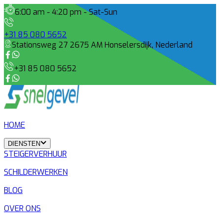
6:00 am - 4:20 pm - Sat-Sun
+31 85 080 5652
Stationsweg 27 2675 AM Honselersdijk, Nederland
+31 85 080 5652
HOME
DIENSTEN
STEIGERVERHUUR
SCHILDERWERKEN
BLOG
OVER ONS