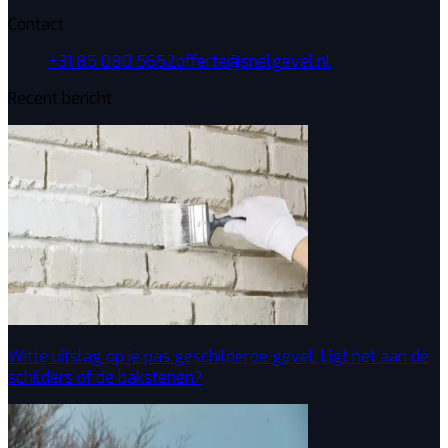
Contact
+31 85 080 5652
offerte@snelgevel.nl
Recent bericht
Witte uitslag op je pas geschilderde gevel: Ligt het aan de
schilders of de bakstenen?