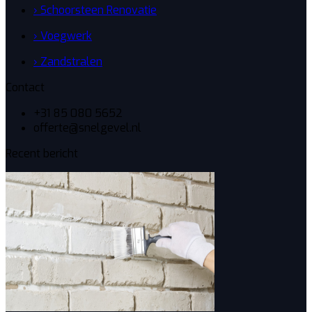
› Schoorsteen Renovatie
› Voegwerk
› Zandstralen
Contact
+31 85 080 5652
offerte@snelgevel.nl
Recent bericht