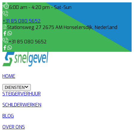
6:00 am - 4:20 pm - Sat-Sun
+31 85 080 5652
Stationsweg 27 2675 AM Honselersdijk, Nederland
+31 85 080 5652
HOME
DIENSTEN
STEIGERVERHUUR
SCHILDERWERKEN
BLOG
OVER ONS