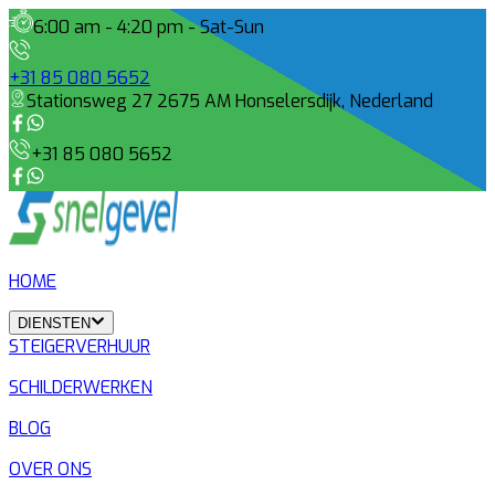
6:00 am - 4:20 pm - Sat-Sun
+31 85 080 5652
Stationsweg 27 2675 AM Honselersdijk, Nederland
+31 85 080 5652
HOME
DIENSTEN
STEIGERVERHUUR
SCHILDERWERKEN
BLOG
OVER ONS