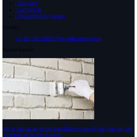
› Over ons
› Contact Us
› Veelgestelde vragen
Contact
+31 85 080 5652
offerte@snelgevel.nl
Recent bericht
Witte uitslag op je pas geschilderde gevel: Ligt het aan de
schilders of de bakstenen?