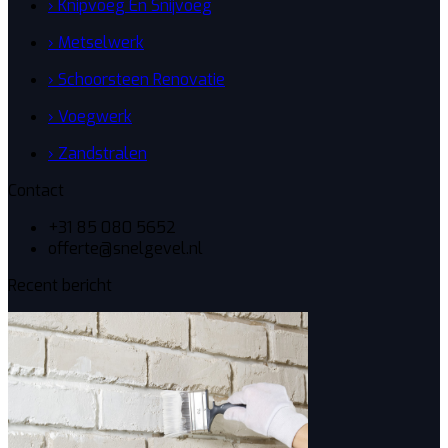
› Knipvoeg En Snijvoeg
› Metselwerk
› Schoorsteen Renovatie
› Voegwerk
› Zandstralen
Contact
+31 85 080 5652
offerte@snelgevel.nl
Recent bericht