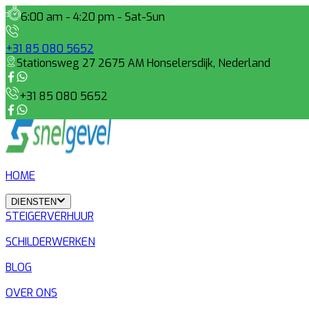
6:00 am - 4:20 pm - Sat-Sun
+31 85 080 5652
Stationsweg 27 2675 AM Honselersdijk, Nederland
+31 85 080 5652
HOME
DIENSTEN
STEIGERVERHUUR
SCHILDERWERKEN
BLOG
OVER ONS