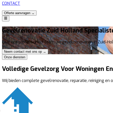
CONTACT
Offerte aanvragen →
Gevelrenovatie Zuid Holland Specialist
Laat ons professioneel team uw gevel renoveren in Zuid-Holl
Neem contact met ons op →
Onze diensten
Volledige Gevelzorg Voor Woningen En
Wij bieden complete gevelrenovatie, reparatie, reiniging en 