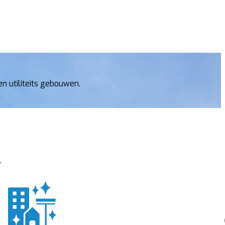
n utiliteits gebouwen.
.