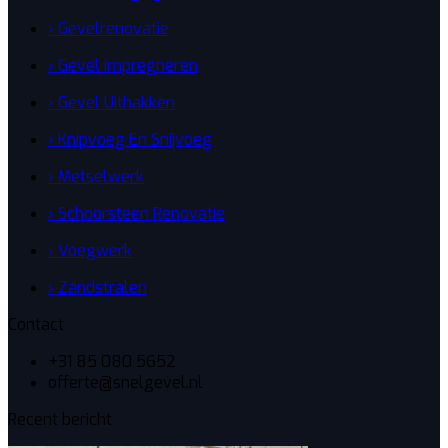
› Gevelrenovatie
› Gevel impregneren
› Gevel Uithakken
› Knipvoeg En Snijvoeg
› Metselwerk
› Schoorsteen Renovatie
› Voegwerk
› Zandstralen
Contact
+31 85 080 5652
offerte@snelgevel.nl
Recent bericht