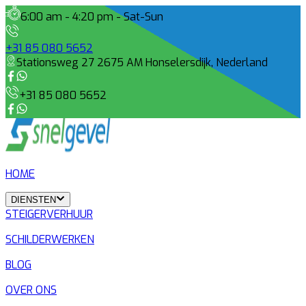
6:00 am - 4:20 pm - Sat-Sun
+31 85 080 5652
Stationsweg 27 2675 AM Honselersdijk, Nederland
+31 85 080 5652
HOME
DIENSTEN
STEIGERVERHUUR
SCHILDERWERKEN
BLOG
OVER ONS