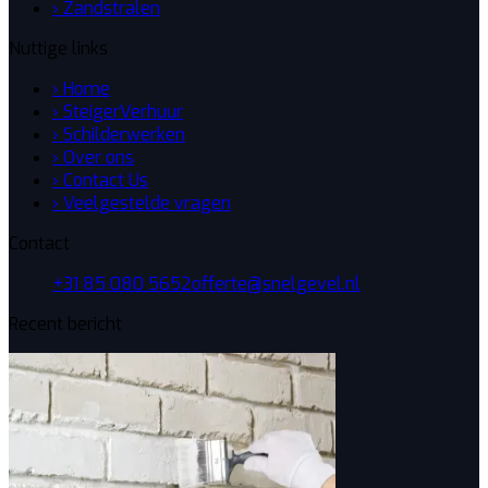
› Zandstralen
Nuttige links
› Home
› SteigerVerhuur
› Schilderwerken
› Over ons
› Contact Us
› Veelgestelde vragen
Contact
+31 85 080 5652
offerte@snelgevel.nl
Recent bericht