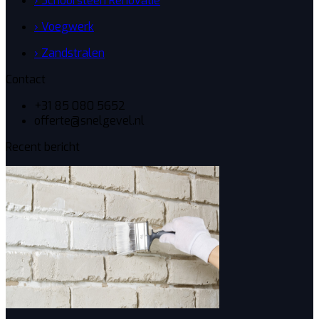
› Schoorsteen Renovatie
› Voegwerk
› Zandstralen
Contact
+31 85 080 5652
offerte@snelgevel.nl
Recent bericht