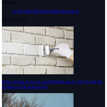
Contact
+31 85 080 5652
offerte@snelgevel.nl
Recent bericht
Witte uitslag op je pas geschilderde gevel: Ligt het aan de
schilders of de bakstenen?