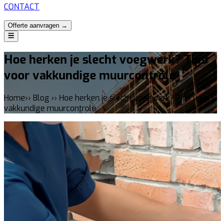
CONTACT
Offerte aanvragen →
Hoe herken je slecht voegwerk? Tips
voor vakkundige muurcontrole
Home›› Blog ›› Hoe herken je slecht voegwerk? Tips voor
vakkundige muurcontrole