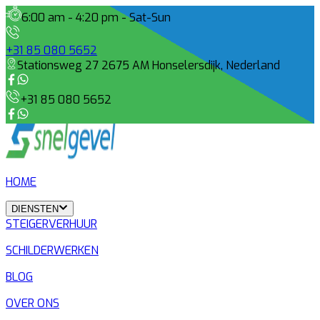
6:00 am - 4:20 pm - Sat-Sun
+31 85 080 5652
Stationsweg 27 2675 AM Honselersdijk, Nederland
+31 85 080 5652
HOME
DIENSTEN
STEIGERVERHUUR
SCHILDERWERKEN
BLOG
OVER ONS